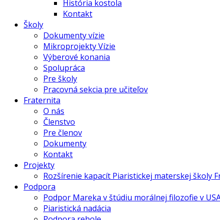
História kostola
Kontakt
Školy
Dokumenty vízie
Mikroprojekty Vízie
Výberové konania
Spolupráca
Pre školy
Pracovná sekcia pre učiteľov
Fraternita
O nás
Členstvo
Pre členov
Dokumenty
Kontakt
Projekty
Rozšírenie kapacít Piaristickej materskej školy 
Podpora
Podpor Mareka v štúdiu morálnej filozofie v US
Piaristická nadácia
Podpora rehole