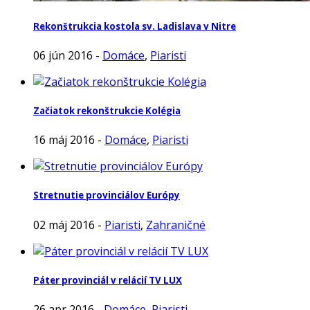
Rekonštrukcia kostola sv. Ladislava v Nitre
06 jún 2016 -
Domáce
,
Piaristi
Začiatok rekonštrukcie Kolégia
16 máj 2016 -
Domáce
,
Piaristi
Stretnutie provinciálov Európy
02 máj 2016 -
Piaristi
,
Zahraničné
Páter provinciál v relácií TV LUX
26 apr 2016 -
Domáce
,
Piaristi