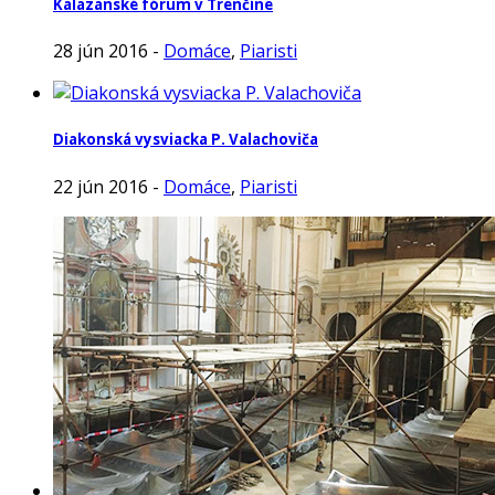
Kalazanské fórum v Trenčíne
28 jún 2016 -
Domáce
,
Piaristi
Diakonská vysviacka P. Valachoviča
22 jún 2016 -
Domáce
,
Piaristi