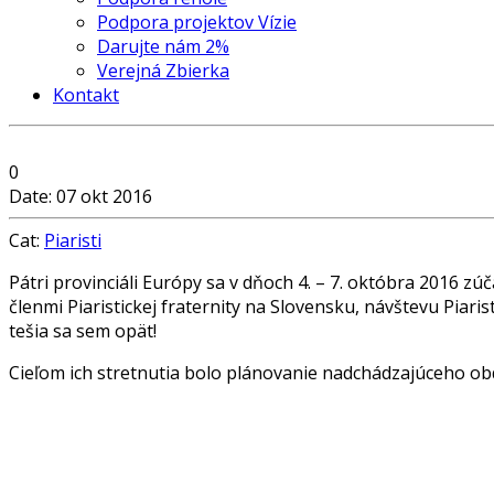
Podpora projektov Vízie
Darujte nám 2%
Verejná Zbierka
Kontakt
0
Date: 07 okt 2016
Cat:
Piaristi
Pátri provinciáli Európy sa v dňoch 4. – 7. októbra 2016 z
členmi Piaristickej fraternity na Slovensku, návštevu Piari
tešia sa sem opät!
Cieľom ich stretnutia bolo plánovanie nadchádzajúceho obdob