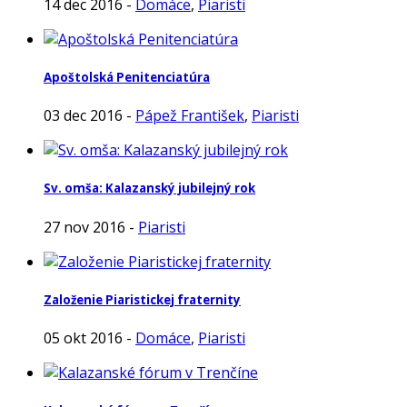
14 dec 2016 -
Domáce
,
Piaristi
Apoštolská Penitenciatúra
03 dec 2016 -
Pápež František
,
Piaristi
Sv. omša: Kalazanský jubilejný rok
27 nov 2016 -
Piaristi
Založenie Piaristickej fraternity
05 okt 2016 -
Domáce
,
Piaristi