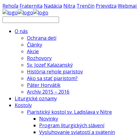
Rehoľa
Fraternita
Nadácia
Nitra
Trenčín
Prievidza
Webmai
O nás
Ochrana detí
Články
Akcie
Rozhovory
Sv. Jozef Kalazanský
História rehole piaristov
Ako sa stať piaristom?
Páter Horvátik
Archív 2015 – 2016
Liturgické oznamy
Kostoly
Piaristický kostol sv. Ladislava v Nitre
Novinky
Program liturgických slávení
Vysluhovanie sviatostí a svätenín