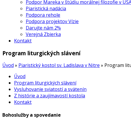
Podpor Mareka v štúdiu morálnej filozofie v US
Piaristická nadácia
Podpora rehole
Podpora projektov Vízie
Darujte nám 2%
Verejná Zbierka
Kontakt
Program liturgických slávení
Úvod
»
Piaristický kostol sv. Ladislava v Nitre
»
Program lit
Úvod
Program liturgických slávení
Vysluhovanie sviatostí a svätenín
Z histórie a zaujímavostí kostola
Kontakt
Bohoslužby a spovedanie