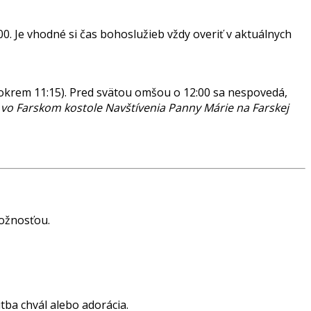
:00. Je vhodné si čas bohoslužieb vždy overiť v aktuálnych
okrem 11:15). Pred svätou omšou o 12:00 sa nespovedá,
vo Farskom kostole Navštívenia Panny Márie na Farskej
božnosťou.
ba chvál alebo adorácia.