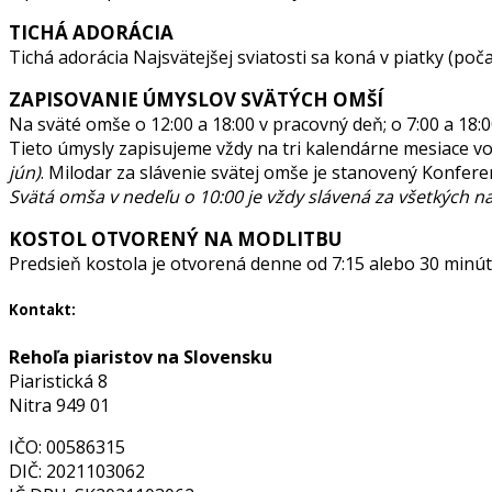
TICHÁ ADORÁCIA
Tichá adorácia Najsvätejšej sviatosti sa koná v piatky (p
ZAPISOVANIE ÚMYSLOV SVÄTÝCH OMŠÍ
Na sväté omše o 12:00 a 18:00 v pracovný deň; o 7:00 a 18:0
Tieto úmysly zapisujeme vždy na tri kalendárne mesiace 
jún)
. Milodar za slávenie svätej omše je stanovený Konferen
Svätá omša v nedeľu o 10:00 je vždy slávená za všetkých n
KOSTOL OTVORENÝ NA MODLITBU
Predsieň kostola je otvorená denne od 7:15 alebo 30 min
Kontakt:
Rehoľa piaristov na Slovensku
Piaristická 8
Nitra 949 01
IČO: 00586315
DIČ: 2021103062