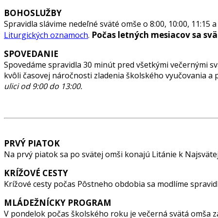
BOHOSLUŽBY
Spravidla slávime nedeľné sväté omše o 8:00, 10:00, 11:15 a
Počas letných mesiacov sa svä
Liturgických oznamoch
.
SPOVEDANIE
Spovedáme spravidla 30 minút pred všetkými večernými sv
kvôli časovej náročnosti zladenia školského vyučovania a 
ulici od 9:00 do 13:00.
PRVÝ PIATOK
Na prvý piatok sa po svätej omši konajú Litánie k Najsv
KRÍŽOVÉ CESTY
Krížové cesty počas Pôstneho obdobia sa modlíme spravidl
MLÁDEŽNÍCKY PROGRAM
V pondelok počas školského roku je večerná svätá omša za