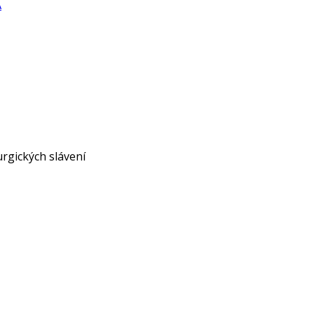
A
urgických slávení