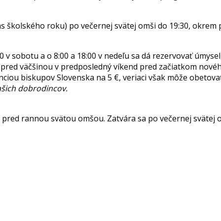
očas školského roku) po večernej svätej omši do 19:30, okre
0 v sobotu a o 8:00 a 18:00 v nedeľu sa dá rezervovať úmysel,
vopred väčšinou v predposledný víkend pred začiatkom nové
ciou biskupov Slovenska na 5 €, veriaci však môže obetovať v
ašich dobrodincov.
út pred rannou svätou omšou. Zatvára sa po večernej sväte