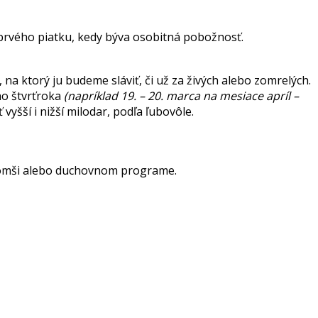
m prvého piatku, kedy býva osobitná pobožnosť.
 na ktorý ju budeme sláviť, či už za živých alebo zomrelých.
ho štvrťroka
(napríklad 19. – 20. marca na mesiace apríl –
yšší i nižší milodar, podľa ľubovôle.
j omši alebo duchovnom programe.