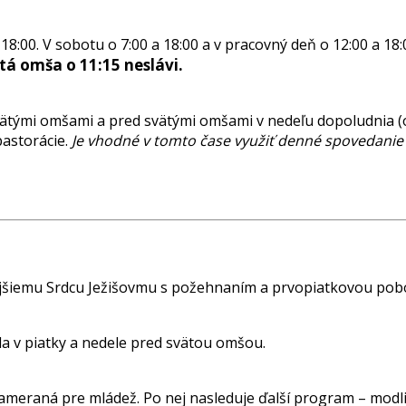
 18:00. V sobotu o 7:00 a 18:00 a v pracovný deň o 12:00 a 18
tá omša o 11:15 neslávi.
ätými omšami a pred svätými omšami v nedeľu dopoludnia (
pastorácie.
Je vhodné v tomto čase využiť denné spovedanie 
ätejšiemu Srdcu Ježišovmu s požehnaním a prvopiatkovou po
a v piatky a nedele pred svätou omšou.
meraná pre mládež. Po nej nasleduje ďalší program – modlit