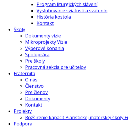
Program liturgických slávení
Vysluhovanie sviatostí a svätenín
História kostola
Kontakt
Školy
Dokumenty vízie
Mikroprojekty Vízie
Výberové konania
Spolupráca
Pre školy
Pracovná sekcia pre učiteľov
Fraternita
O nás
Členstvo
Pre členov
Dokumenty
Kontakt
Projekty
Rozšírenie kapacít Piaristickej materskej školy 
Podpora