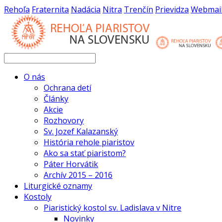
Rehoľa
Fraternita
Nadácia
Nitra
Trenčín
Prievidza
Webmai
O nás
Ochrana detí
Články
Akcie
Rozhovory
Sv. Jozef Kalazanský
História rehole piaristov
Ako sa stať piaristom?
Páter Horvátik
Archív 2015 – 2016
Liturgické oznamy
Kostoly
Piaristický kostol sv. Ladislava v Nitre
Novinky